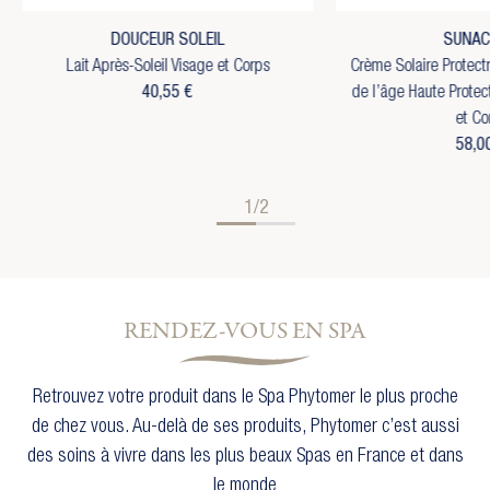
DOUCEUR SOLEIL
SUNAC
Lait Après-Soleil Visage et Corps
Crème Solaire Protect
40,55 €
de l’âge Haute Protec
et Co
58,0
×
1/2
Créer une liste d'envies
×
Connexion
×
Ajouter à ma liste d'envies
Vous devez être connecté pour ajouter des produits
à votre liste d'envies.
Nom de la liste d'envies
RENDEZ-VOUS EN SPA
add_circle_outline
Créer une nouvelle liste
Annuler
Connexion
Annuler
Créer une liste d'envies
Retrouvez votre produit dans le Spa Phytomer le plus proche
de chez vous. Au-delà de ses produits, Phytomer c’est aussi
des soins à vivre dans les plus beaux Spas en France et dans
le monde