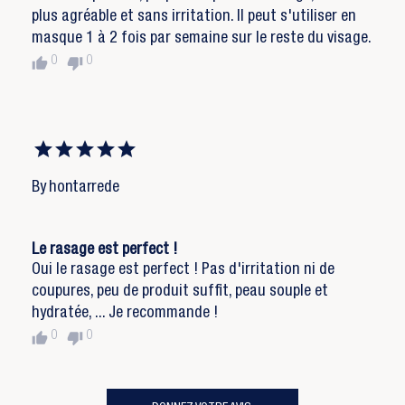
plus agréable et sans irritation. Il peut s'utiliser en
masque 1 à 2 fois par semaine sur le reste du visage.
thumb_up
thumb_down
0
0
By hontarrede
Le rasage est perfect !
Oui le rasage est perfect ! Pas d'irritation ni de
coupures, peu de produit suffit, peau souple et
hydratée, ... Je recommande !
thumb_up
thumb_down
0
0