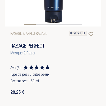
1/5
favorite_border
BEST-SELLER
RASAGE & APRÈS-RASAGE
RASAGE PERFECT
Masque à Raser
Avis
(3)
Type de peau : Toutes peaux
Contenance : 150 ml
28,25 €