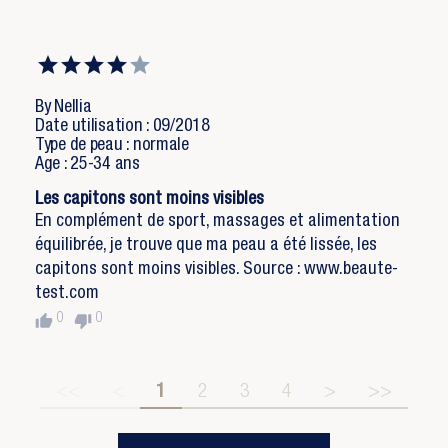
By Nellia
Date utilisation : 09/2018
Type de peau : normale
Age : 25-34 ans
Les capitons sont moins visibles
En complément de sport, massages et alimentation
équilibrée, je trouve que ma peau a été lissée, les
capitons sont moins visibles. Source : www.beaute-
test.com
thumb_up
thumb_down
0
0
<<
<
1
2
3
4
>
>>