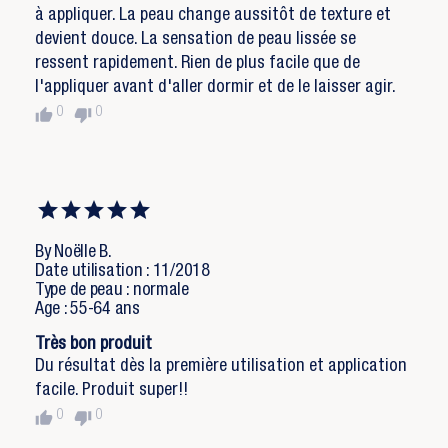
à appliquer. La peau change aussitôt de texture et
devient douce. La sensation de peau lissée se
ressent rapidement. Rien de plus facile que de
l'appliquer avant d'aller dormir et de le laisser agir.
thumb_up
thumb_down
0
0
By Noëlle B.
Date utilisation : 11/2018
Type de peau : normale
Age : 55-64 ans
Très bon produit
Du résultat dès la première utilisation et application
facile. Produit super!!
thumb_up
thumb_down
0
0