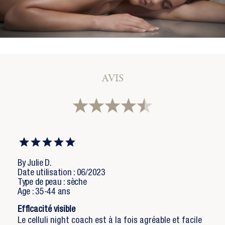
×
Ajouter à ma liste d'envies
Vous devez être connecté pour ajouter des produits
à votre liste d'envies.
Nom de la liste d'envies
add_circle_outline
Créer une nouvelle liste
Annuler
Connexion
Annuler
Créer une liste d'envies
AVIS
By Julie D.
Date utilisation : 06/2023
Type de peau : sèche
Age : 35-44 ans
Efficacité visible
Le celluli night coach est à la fois agréable et facile