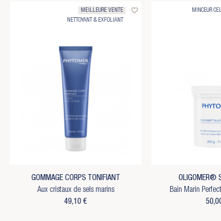
favorite_border
MEILLEURE VENTE
MINCEUR CE
NETTOYANT & EXFOLIANT
GOMMAGE CORPS TONIFIANT
OLIGOMER® S
Aux cristaux de sels marins
Bain Marin Perfec
49,10 €
50,0