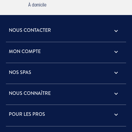
À domicile
NOUS CONTACTER
keyboard_arrow_down
MON COMPTE

NOS SPAS

NOUS CONNAÎTRE

POUR LES PROS
