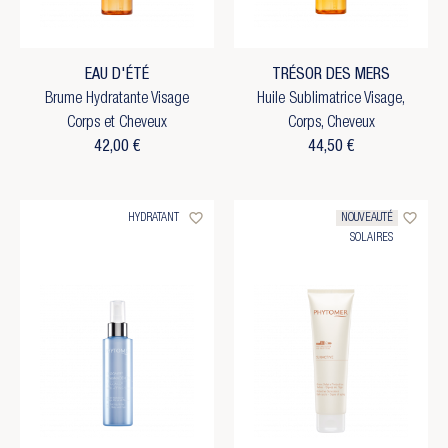
EAU D'ÉTÉ
TRÉSOR DES MERS
Brume Hydratante Visage
Huile Sublimatrice Visage,
Corps et Cheveux
Corps, Cheveux
42,00 €
44,50 €
favorite_border
favorite_border
HYDRATANT
NOUVEAUTÉ
SOLAIRES