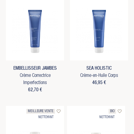
EMBELLISSEUR JAMBES
SEA HOLISTIC
Crème Correctrice
Crème-en-Huile Corps
Imperfections
46,95 €
62,70 €
favorite_border
favorite_border
MEILLEURE VENTE
BIO
NETTOYANT
NETTOYANT