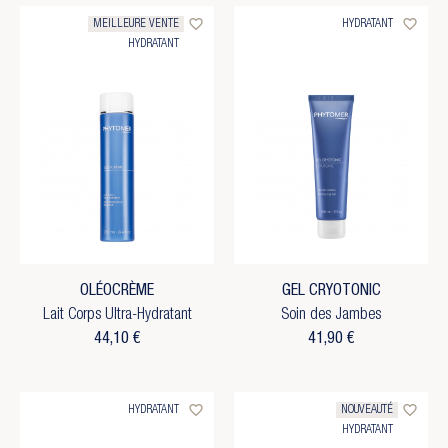
favorite_border
favorite_border
MEILLEURE VENTE
HYDRATANT
HYDRATANT
OLÉOCRÈME
GEL CRYOTONIC
Lait Corps Ultra-Hydratant
Soin des Jambes
44,10 €
41,90 €
favorite_border
favorite_border
HYDRATANT
NOUVEAUTÉ
HYDRATANT