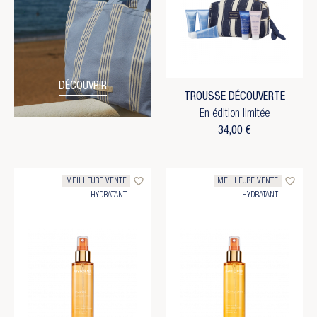
DÉCOUVRIR
TROUSSE DÉCOUVERTE
En édition limitée
34,00 €
favorite_border
favorite_border
MEILLEURE VENTE
MEILLEURE VENTE
HYDRATANT
HYDRATANT