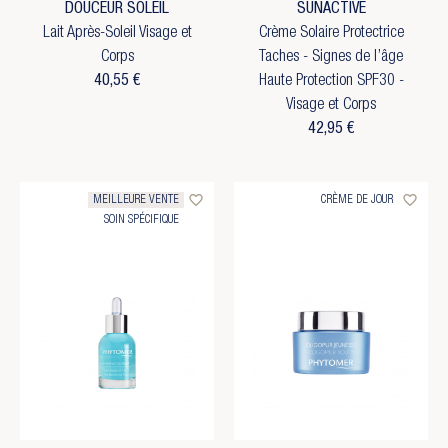
DOUCEUR SOLEIL
SUNACTIVE
Lait Après-Soleil Visage et
Crème Solaire Protectrice
Corps
Taches - Signes de l’âge
40,55 €
Haute Protection SPF30 -
Visage et Corps
42,95 €
favorite_border
favorite_border
MEILLEURE VENTE
CRÈME DE JOUR
SOIN SPÉCIFIQUE