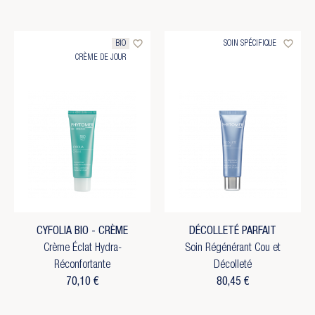
favorite_border
favorite_border
BIO
SOIN SPÉCIFIQUE
CRÈME DE JOUR
CYFOLIA BIO - CRÈME
DÉCOLLETÉ PARFAIT
Crème Éclat Hydra-
Soin Régénérant Cou et
Réconfortante
Décolleté
70,10 €
80,45 €