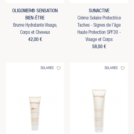
OLIGOMER® SENSATION
SUNACTIVE
BIEN-ÊTRE
Crème Solaire Protectrice
Brume Hydratante Visage,
Taches - Signes de l’âge
Corps et Cheveux
Haute Protection SPF30 -
42,00 €
Visage et Corps
58,00 €
favorite_border
favorite_border
SOLAIRES
SOLAIRES