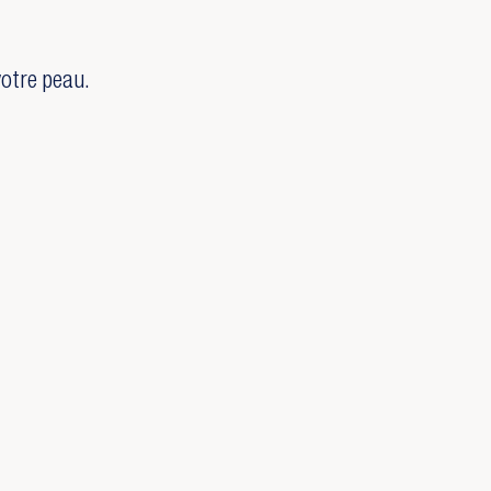
votre peau.
×
×
×