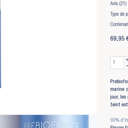
Avis
(21)
Type de p
Contenan
69,95 
Prebiofo
marine c
jour, le
teint est
93% d'in