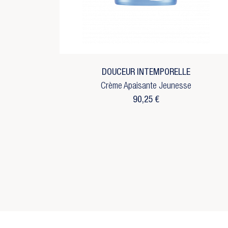
No
add_circle_outline
C
DOUCEUR INTEMPORELLE
Crème Apaisante Jeunesse
90,25 €