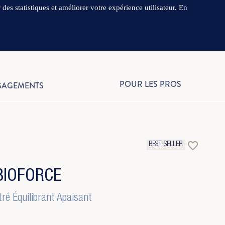
close
es statistiques et améliorer votre expérience utilisateur. En
.
FR
POUR LES PROS
GAGEMENTS
favorite_border
BEST-SELLER
BIOFORCE
ré Équilibrant Apaisant