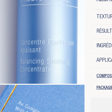
Flacon f
TEXTUR
RÉSUL
INGRÉD
APPLIC
COMPOS
PACKAGI