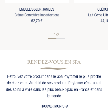
EMBELLISSEUR JAMBES
OLÉOC
Crème Correctrice Imperfections
Lait Corps Ult
62,70 €
44,1
1/2
×
Créer une liste d'envies
×
Connexion
×
Ajouter à ma liste d'envies
Vous devez être connecté pour ajouter des produits
RENDEZ-VOUS EN SPA
à votre liste d'envies.
Nom de la liste d'envies
add_circle_outline
Créer une nouvelle liste
Retrouvez votre produit dans le Spa Phytomer le plus proche
Annuler
Connexion
Annuler
Créer une liste d'envies
de chez vous. Au-delà de ses produits, Phytomer c’est aussi
des soins à vivre dans les plus beaux Spas en France et dans
le monde
TROUVER MON SPA