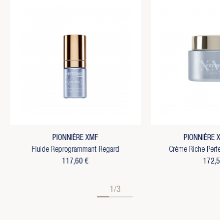
PIONNIÈRE XMF
PIONNIÈRE 
Fluide Reprogrammant Regard
Crème Riche Perf
117,60 €
172,5
1/3