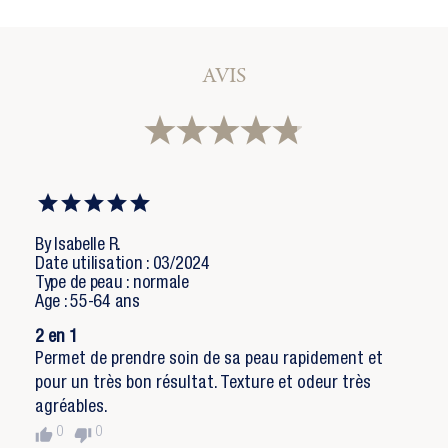
×
Créer une liste d'envies
×
Connexion
AVIS
×
Ajouter à ma liste d'envies
Vous devez être connecté pour ajouter des produits
à votre liste d'envies.
Nom de la liste d'envies
add_circle_outline
Créer une nouvelle liste
Annuler
Connexion
Annuler
Créer une liste d'envies
By Isabelle R.
Date utilisation : 03/2024
Type de peau : normale
Age : 55-64 ans
2 en 1
Permet de prendre soin de sa peau rapidement et
pour un très bon résultat. Texture et odeur très
agréables.
thumb_up
thumb_down
0
0