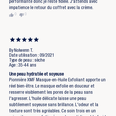
performante donc je reste fidèle. J'attends avec
impatience le retour du coffret avec la crème.
thumb_up
thumb_down
0
0
By Nolwenn T.
Date utilisation : 09/2021
Type de peau : sèche
Age : 35-44 ans
Une peau hydratée et soyeuse
Pionnière XMF Masque-en-Huile Exfoliant apporte un
réel bien-être. Le masque exfolie en douceur et
resserre visiblement les pores de la peau sans
l'agresser. L'huile délicate laisse une peau
subtilement soyeuse sans brillance. L'odeur et la
texture sont très agréables. Ce soin trois en un