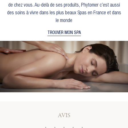
de chez vous. Au-delà de ses produits, Phytomer c’est aussi
des soins à vivre dans les plus beaux Spas en France et dans
le monde
TROUVER MON SPA
×
Créer une liste d'envies
×
Connexion
×
Ajouter à ma liste d'envies
Vous devez être connecté pour ajouter des produits
à votre liste d'envies.
Nom de la liste d'envies
AVIS
add_circle_outline
Créer une nouvelle liste
Annuler
Connexion
Annuler
Créer une liste d'envies