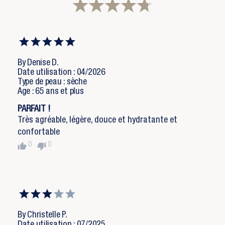
By Denise D.
Date utilisation : 04/2026
Type de peau : sèche
Age : 65 ans et plus
PARFAIT !
Très agréable, légère, douce et hydratante et
confortable
thumb_up
thumb_down
0
0
By Christelle P.