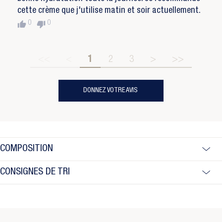
cette crème que j'utilise matin et soir actuellement.
thumb_up
thumb_down
0
0
<<
<
1
2
3
>
>>
DONNEZ VOTRE AVIS
COMPOSITION
CONSIGNES DE TRI