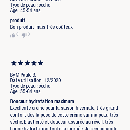
Date utilisation : 07/2025
Type de peau : sèche
Age : 45-54 ans
produit
Bon produit mais très coûteux
thumb_up
thumb_down
0
0
By M.Paule B.
Date utilisation : 12/2020
Type de peau : sèche
Age : 55-64 ans
Douceur hydratation maximum
Excellente crème pour la saison hivernale, très grand
confort dès la pose de cette crème sur ma peau très
sèche. Elasticité et douceur assurée au réveil, très
bonne hydratation toute la journée. Je recommande