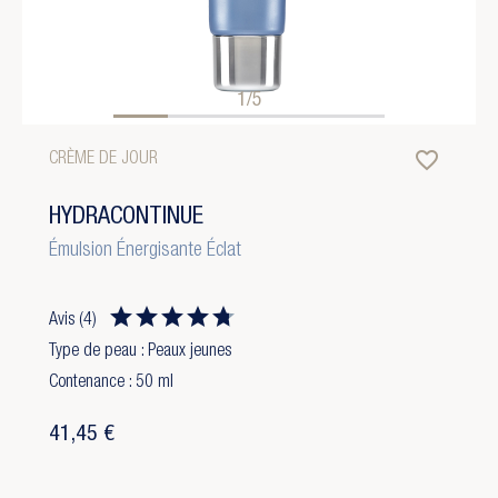
1/5
favorite_border
CRÈME DE JOUR
HYDRACONTINUE
Émulsion Énergisante Éclat
Avis
(4)
Type de peau : Peaux jeunes
Contenance : 50 ml
41,45 €