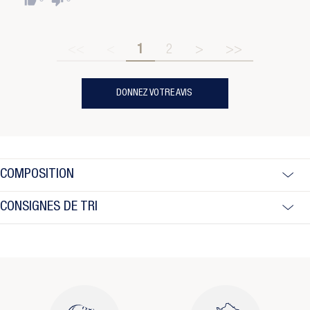
thumb_up
thumb_down
<<
<
1
2
>
>>
DONNEZ VOTRE AVIS
COMPOSITION
CONSIGNES DE TRI