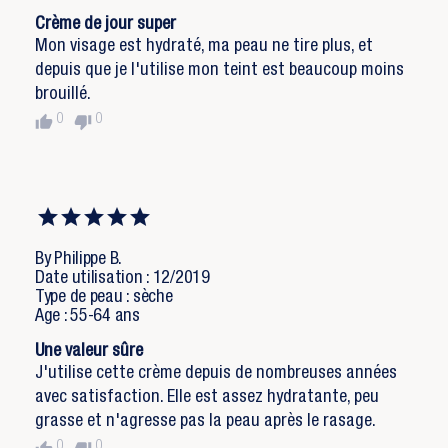
Crème de jour super
Mon visage est hydraté, ma peau ne tire plus, et
depuis que je l'utilise mon teint est beaucoup moins
brouillé.
thumb_up
thumb_down
0
0
By Philippe B.
Date utilisation : 12/2019
Type de peau : sèche
Age : 55-64 ans
Une valeur sûre
J'utilise cette crème depuis de nombreuses années
avec satisfaction. Elle est assez hydratante, peu
grasse et n'agresse pas la peau après le rasage.
0
0