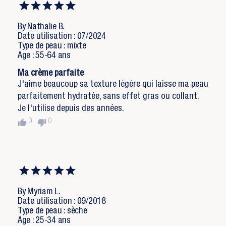
By Nathalie B.
Date utilisation : 07/2024
Type de peau : mixte
Age : 55-64 ans
Ma crème parfaite
J'aime beaucoup sa texture légère qui laisse ma peau
parfaitement hydratée, sans effet gras ou collant.
Je l'utilise depuis des années.
thumb_up
thumb_down
0
0
By Myriam L.
Date utilisation : 09/2018
Type de peau : sèche
Age : 25-34 ans